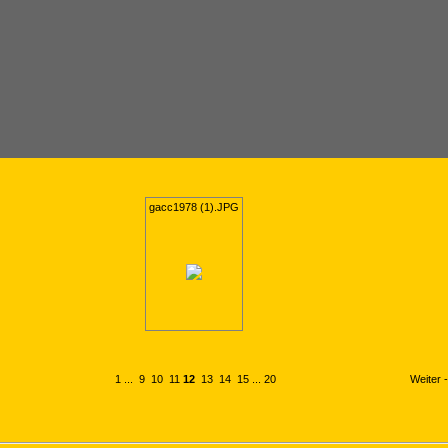
gacc1978 (1).JPG
1
...
9
10
11
12
13
14
15
...
20
Weiter 