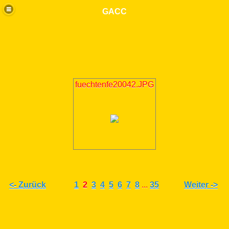
GACC
fuechtenfe20042.JPG
<- Zurück
1
2
3
4
5
6
7
8
...
35
Weiter ->