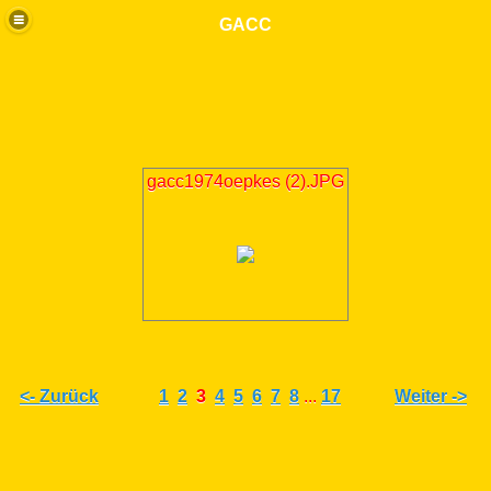
GACC
gacc1974oepkes (2).JPG
<- Zurück
1
2
3
4
5
6
7
8
...
17
Weiter ->