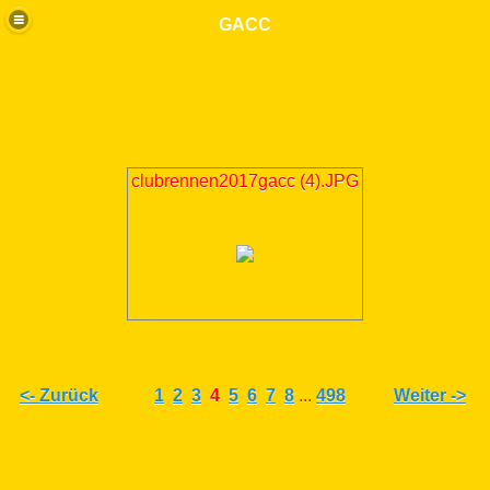
GACC
clubrennen2017gacc (4).JPG
<- Zurück
1
2
3
4
5
6
7
8
...
498
Weiter ->