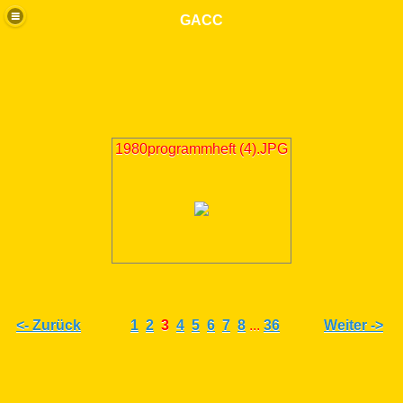
GACC
1980programmheft (4).JPG
<- Zurück
1
2
3
4
5
6
7
8
...
36
Weiter ->